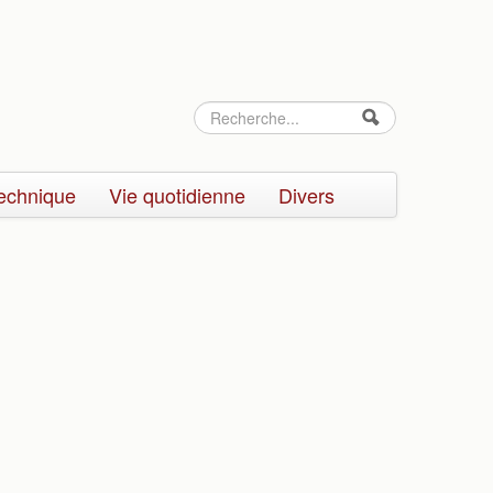
Rechercher
Formulaire
de
echnique
Vie quotidienne
Divers
recherche