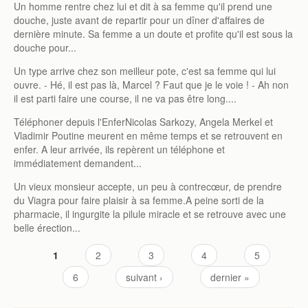
Un homme rentre chez lui et dit à sa femme qu'il prend une
douche, juste avant de repartir pour un dîner d'affaires de
dernière minute. Sa femme a un doute et profite qu'il est sous la
douche pour...
Un type arrive chez son meilleur pote, c'est sa femme qui lui
ouvre. - Hé, il est pas là, Marcel ? Faut que je le voie ! - Ah non
il est parti faire une course, il ne va pas être long....
Téléphoner depuis l'EnferNicolas Sarkozy, Angela Merkel et
Vladimir Poutine meurent en même temps et se retrouvent en
enfer. A leur arrivée, ils repèrent un téléphone et
immédiatement demandent...
Un vieux monsieur accepte, un peu à contrecœur, de prendre
du Viagra pour faire plaisir à sa femme.A peine sorti de la
pharmacie, il ingurgite la pilule miracle et se retrouve avec une
belle érection...
1
2
3
4
5
Pages
6
suivant ›
dernier »