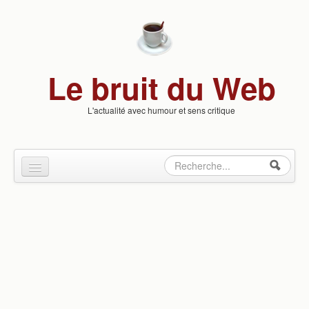
Skip to content
Skip to navigation
Le bruit du Web
L'actualité avec humour et sens critique
Rechercher
Formulaire
Culture & Loisirs
de
Insolite
recherche
People
Politique
Santé