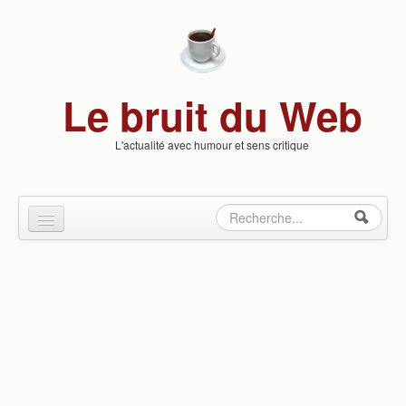
Skip to content
Skip to navigation
Le bruit du Web
L'actualité avec humour et sens critique
Rechercher
Formulaire
Culture & Loisirs
de
Insolite
recherche
People
Politique
Santé