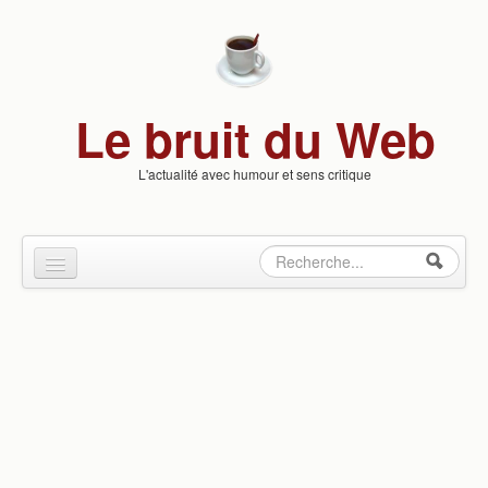
Skip to content
Skip to navigation
Le bruit du Web
L'actualité avec humour et sens critique
Rechercher
Formulaire
Culture & Loisirs
de
Insolite
recherche
People
Politique
Santé