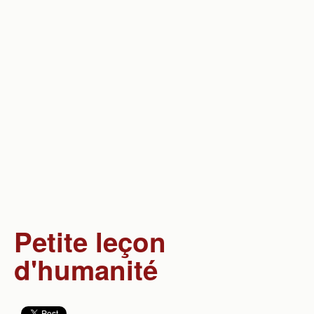
Société
Sport
Science & Technique
Vie quotidienne
Divers
Petite leçon
d'humanité