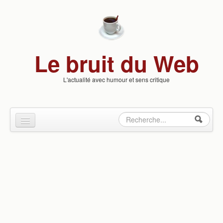
Skip to content
Skip to navigation
Le bruit du Web
L'actualité avec humour et sens critique
Rechercher
Formulaire
Culture & Loisirs
de
Insolite
recherche
People
Politique
Santé