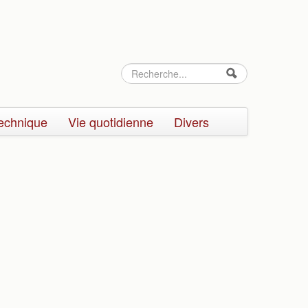
Rechercher
Formulaire
de
echnique
Vie quotidienne
Divers
recherche